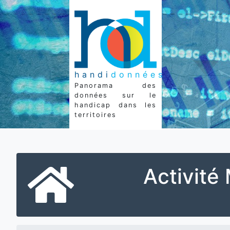
handi
données
Panorama des
données sur le
handicap dans les
territoires
Activit