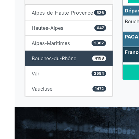
Dépa
Alpes-de-Haute-Provence
526
Bouch
Hautes-Alpes
647
PACA
Alpes-Maritimes
2362
Franc
Bouches-du-Rhône
4198
Var
2554
Vaucluse
1472