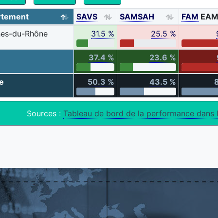
rtement
SAVS
SAMSAH
FAM
EA
es-du-Rhône
31.5 %
25.5 %
37.4 %
23.6 %
e
50.3 %
43.5 %
Sources :
Tableau de bord de la performance dans 