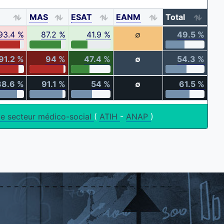
M
MAS
ESAT
EANM
Total
93.4 %
87.2 %
41.9 %
∅
49.5 %
91.2 %
94 %
47.4 %
∅
54.3 %
88.6 %
91.1 %
54 %
∅
61.5 %
le secteur médico-social
(
ATIH
-
ANAP
)