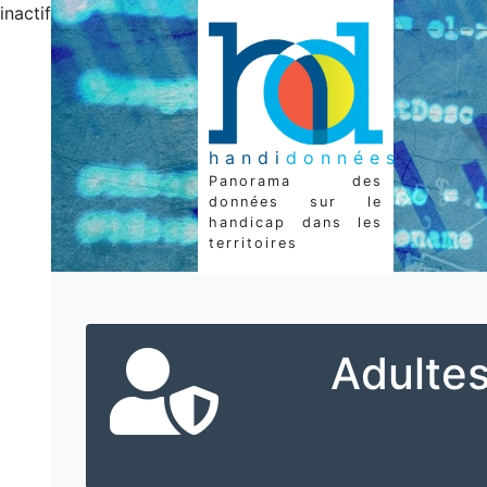
inactif
handi
données
Panorama des
données sur le
handicap dans les
territoires
Adultes