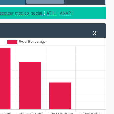
 secteur médico-social
(
ATIH
-
ANAP
)