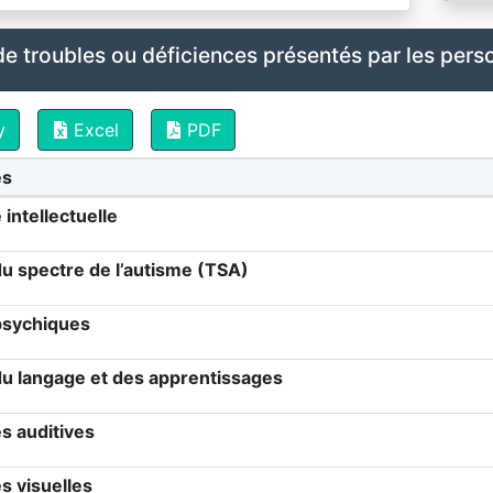
de troubles ou déficiences présentés par les pe
y
Excel
PDF
es
 intellectuelle
u spectre de l’autisme (TSA)
psychiques
du langage et des apprentissages
s auditives
s visuelles