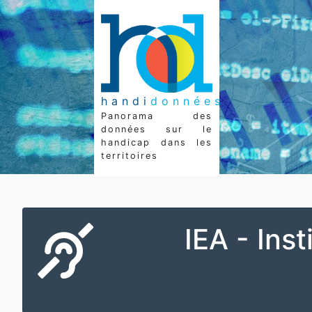
handi
données
Panorama des
données sur le
handicap dans les
territoires
IEA - Inst