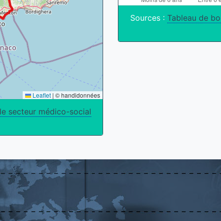
Sources :
Tableau de bo
Leaflet
|
© handidonnées
le secteur médico-social