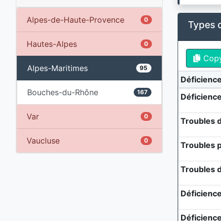
Alpes-de-Haute-Provence
0
Types 
Hautes-Alpes
0
Cop
Alpes-Maritimes
95
Déficienc
Bouches-du-Rhône
167
Déficience
Var
0
Troubles d
Vaucluse
0
Troubles 
Troubles 
Déficience
Déficience