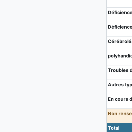
Déficienc
Déficience
Cérébrolé
polyhandi
Troubles 
Autres ty
En cours d
Non rense
Total