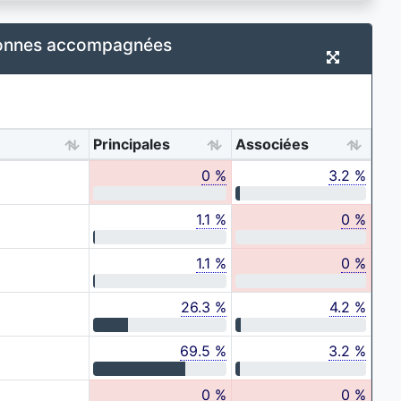
rsonnes accompagnées
Principales
Associées
0 %
3.2 %
1.1 %
0 %
1.1 %
0 %
26.3 %
4.2 %
69.5 %
3.2 %
0 %
0 %