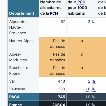
Nombre de
de la
PCH
d'al
allocataires
pour 1000
de l
Département
de la
PCH
habitants
de l'
Alpes-de-
67
2 ‰
Haute-
Provence
Hautes-Alpes
Pas de
∅
données
Alpes-
Pas de
∅
Maritimes
données
Bouches-du-
Pas de
∅
Rhône
données
Var
448
2 ‰
Vaucluse
230
1.8 ‰
PACA
745
1.9 ‰
France
26604
1.9 ‰