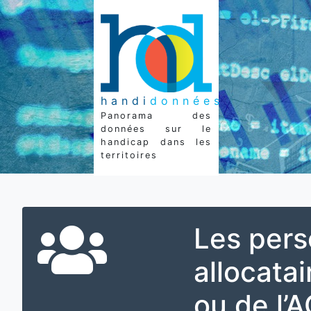
handi
données
Panorama des
données sur le
handicap dans les
territoires
Les per
allocata
ou de l’