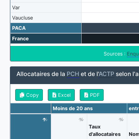
Var
Vaucluse
PACA
France
Sources :
Enqu
Allocataires de la
PCH
et de l'
ACTP
selon l'
Copy
Excel
PDF
Moins de 20 ans
entr
Taux
d'allocataires
Nom